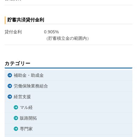
貯蓄共済貸付金利
貸付金利
0.905%
（貯蓄積立金の範囲内）
カテゴリー
補助金・助成金
労働保険業務組合
経営支援
マル経
販路開拓
専門家