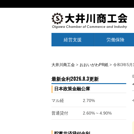
経営支援
労働保険
大井川商工会
>
おおいがわPR紙
>
令和3年5月1
最新金利2026.8.3更新
日本政策金融公庫
マル経
2.70%
普通貸付
2.60% ~ 4.90%
貯蓄共済貸付金利