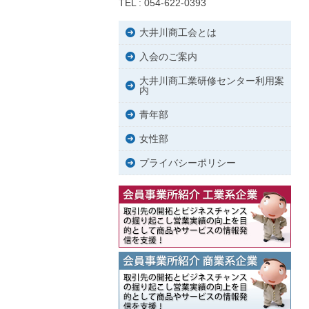
TEL : 054-622-0393
大井川商工会とは
入会のご案内
大井川商工業研修センター利用案
内
青年部
女性部
プライバシーポリシー