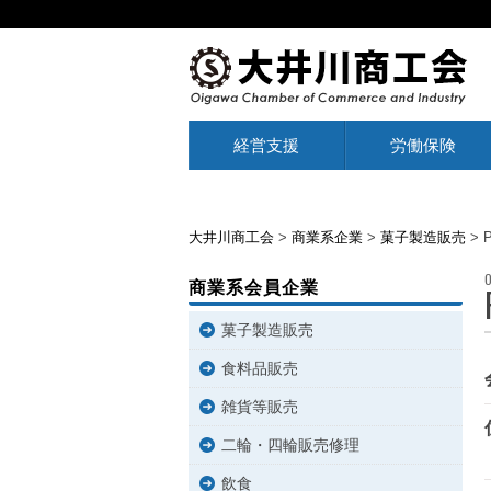
経営支援
労働保険
大井川商工会
>
商業系企業
>
菓子製造販売
>
P
商業系会員企業
菓子製造販売
食料品販売
雑貨等販売
二輪・四輪販売修理
飲食