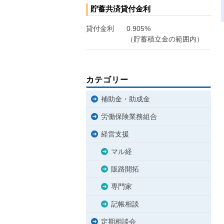
貯蓄共済貸付金利
貸付金利
0.905%
（貯蓄積立金の範囲内）
カテゴリー
補助金・助成金
労働保険業務組合
経営支援
マル経
販路開拓
専門家
記帳相談
定期相談会