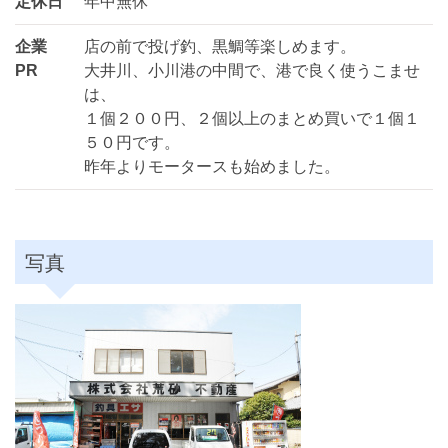
定休日
年中無休
企業
店の前で投げ釣、黒鯛等楽しめます。
PR
大井川、小川港の中間で、港で良く使うこませ
は、
１個２００円、２個以上のまとめ買いで１個１
５０円です。
昨年よりモータースも始めました。
写真