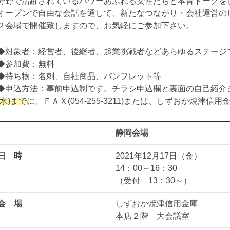
分野で活躍されているパワーあふれる女性たちと本音トークを
オープンで自由な会話を通して、新たなつながり・会社運営の
２会場で開催致しますので、お気軽にご参加下さい。
◆対象者：経営者、後継者、起業挑戦者などあらゆるステージ
◆参加費：無料
◆持ち物：名刺、自社商品、パンフレット等
◆申込方法：事前申込制です。チラシ申込欄と裏面の自己紹介
(水)まで
に、ＦＡＸ(054-255-3211)または、しずおか焼津
静岡会場
日 時
2021年12月17日（金）
14：00～16：30
（受付 13：30～）
会 場
しずおか焼津信用金庫
本店２階 大会議室