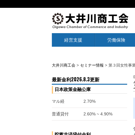
経営支援
労働保険
大井川商工会
>
セミナー情報
>
第３回女性事業者
最新金利2026.8.3更新
日本政策金融公庫
マル経
2.70%
普通貸付
2.60% ~ 4.90%
貯蓄共済貸付金利