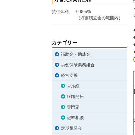
貸付金利
0.905%
（貯蓄積立金の範囲内）
カテゴリー
補助金・助成金
労働保険業務組合
経営支援
マル経
販路開拓
専門家
記帳相談
定期相談会