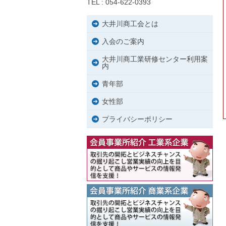
TEL : 054-622-0393
大井川商工会とは
入会のご案内
大井川商工業研修センター利用案
内
青年部
女性部
プライバシーポリシー